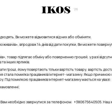
'26
ходять, Ви можете відмовитися від них або обміняти.
оживачів», впродовж 14 днів від дати покупки, Ви можете повернут
», товар підлягає обміну або поверненню грошей, у разі відсутнос
в та інших ярликів.
ти гроші, йому повертають тільки вартість товару, вартість дост
ння стала помилка працівників інтернет- магазину. Якщо причино
. Під помилкою працівників інтернет-магазину мається на увазі:
 замовленні;
Вам необхідно звернутися за телефоном: +380675640505. Наш ме