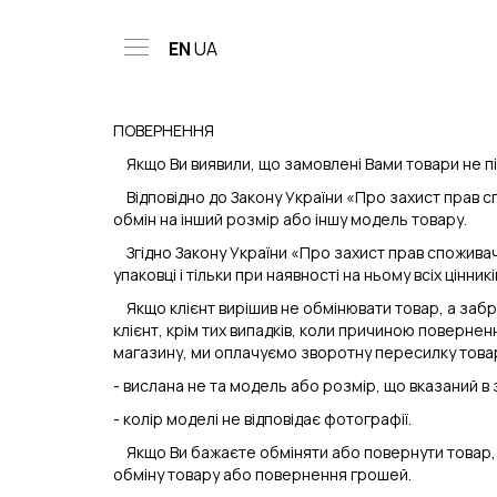
EN
UA
Toggle
navigation
ПОВЕРНЕННЯ
Якщо Ви виявили, що замовлені Вами товари не під
Відповідно до Закону України «Про захист прав сп
обмін на інший розмір або іншу модель товару.
Згідно Закону України «Про захист прав споживачів
упаковці і тільки при наявності на ньому всіх цінникі
Якщо клієнт вирішив не обмінювати товар, а забра
клієнт, крім тих випадків, коли причиною поверне
магазину, ми оплачуємо зворотну пересилку товару
- вислана не та модель або розмір, що вказаний в
- колір моделі не відповідає фотографії.
Якщо Ви бажаєте обміняти або повернути товар, 
обміну товару або повернення грошей.