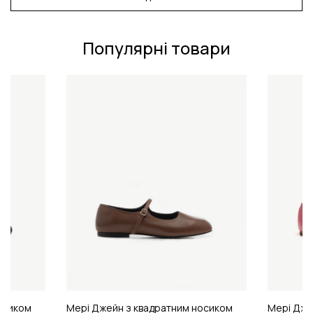
Популярні товари
осиком
Мері Джейн з квадратним носиком
Мері Дже