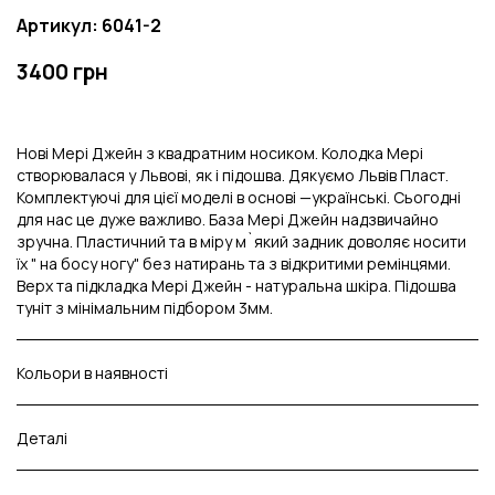
Артикул: 6041-2
3400 грн
Нові Мері Джейн з квадратним носиком. Колодка Мері
створювалася у Львові, як і підошва. Дякуємо Львів Пласт.
Комплектуючі для цієї моделі в основі —українські. Сьогодні
для нас це дуже важливо. База Мері Джейн надзвичайно
зручна. Пластичний та в міру м`який задник доволяє носити
їх " на босу ногу" без натирань та з відкритими ремінцями.
Верх та підкладка Мері Джейн - натуральна шкіра. Підошва
туніт з мінімальним підбором 3мм.
Кольори в наявності
Деталі