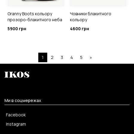
Granny Boots кольору
Човники блакитного
прозоро-блакитного неба
кольору
5900 грн
4600 грн
1
2
3
4
5
»
Ми в соцмережах
Facebook
Instagram