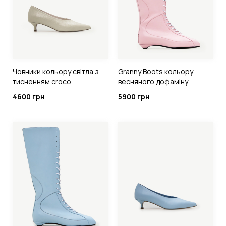
Човники кольору світла з
Granny Boots кольору
тисненням croco
весняного дофаміну
4600 грн
5900 грн