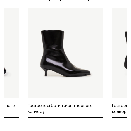
винного
Гостроносі ботильйони чорного
Гостроно
кольору
кольору