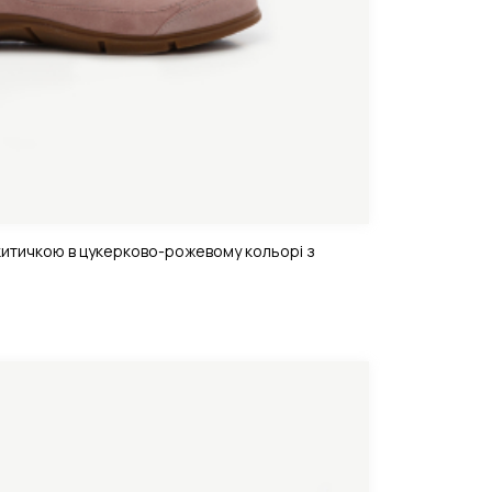
китичкою в цукерково-рожевому кольорі з