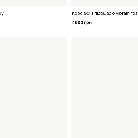
ру
Кросівки з підошвою Vibram гр
4600 грн