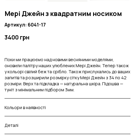
Мері Джейн з квадратним носиком
Артикул: 6041-17
3400 грн
Поки ми працюємо над новими весняними моделями,
оновили палітру наших улюблених Мері Джейн. Тепер також
у кольорі свілий беж та срібло. Також прислухались до ваших
запитів та розширили розмірку сітку Мері Джейн з 34 по 42
розміри. Верх та підкладка — натуральна шкіра. Підошва —
туніт з мінімальним підбором 3мм.
Кольори в наявності
Деталі