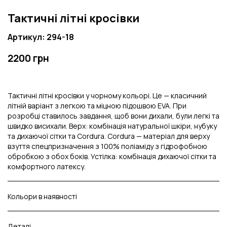
Тактичні літні кросівки
Артикул: 294-18
2200 грн
Тактичні літні кросівки у чорному кольорі. Це — класичний
літній варіант з легкою та міцною підошвою EVA. При
розробці ставилось завдання, щоб вони дихали, були легкі та
швидко висихали. Верх: комбінація натуральної шкіри, нубуку
та дихаючої сітки та Cordura. Cordura — матеріал для верху
взуття спецпризначення з 100% поліаміду з гідрофобною
обробкою з обох боків. Устілка: комбінація дихаючої сітки та
комфортного латексу.
Кольори в наявності
Деталі