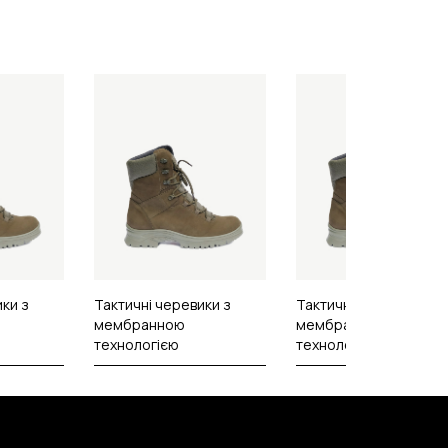
ики з
Тактичні черевики з
Тактичні черевики з
мембранною
мембранною
технологією
технологією