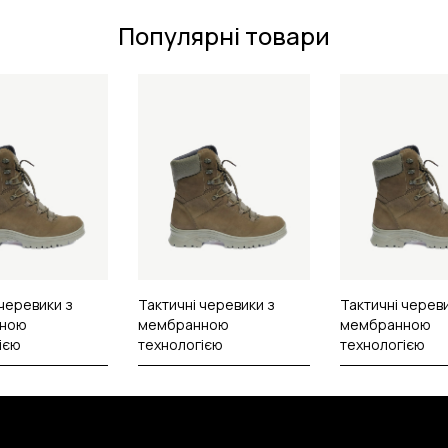
Популярні товари
 черевики з
Тактичні черевики з
Тактичні черев
ною
мембранною
мембранною
ією
технологією
технологією