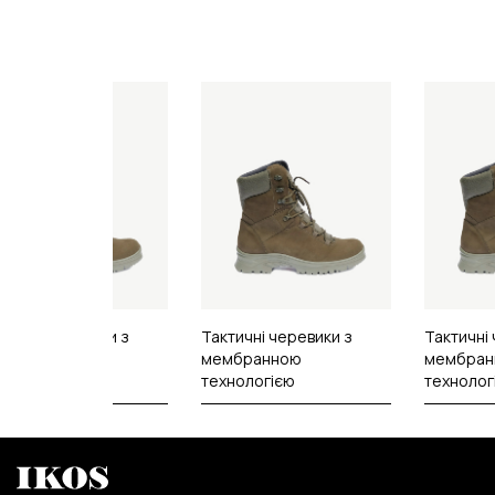
ктичні черевики з
Тактичні черевики з
Тактичні
мбранною
мембранною
мембран
хнологією
технологією
технолог