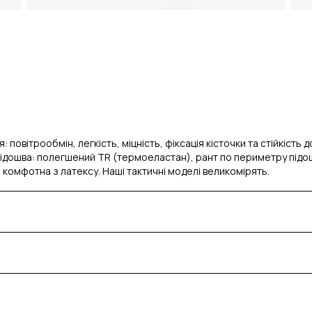
овітрообмін, легкість, міцність, фіксація кісточки та стійкість до
. Підошва: полегшений TR (термоеластан), рант по периметру підо
: комфотна з латексу. Наші тактичні моделі великомірять.