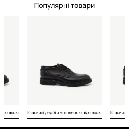
Популярні товари
 підошвою
Класичні дербі з утепленою підошвою
Класичні