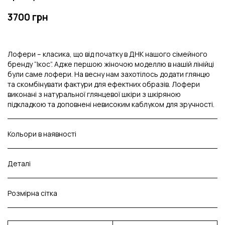
3700 грн
Лофери – класика, що від початку в ДНК нашого сімейного
бренду “Ікос”. Адже першою жіночою моделлю в нашій лінійці
були саме лофери. На весну нам захотілось додати глянцю
та скомбінувати фактури для ефектних образів. Лофери
виконані з натуральної глянцевої шкіри з шкіряною
підкладкою та доповнені невисоким каблуком для зручності.
Кольори в наявності
Деталі
Розмірна сітка