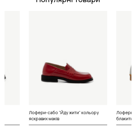
іри
Лофери-сабо “Йду жити” кольору
Лофери з
яскравих маків
блакитно