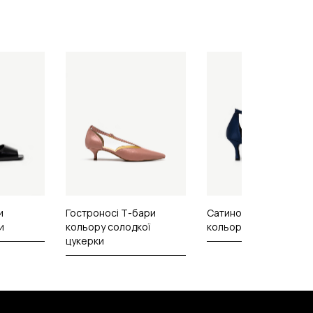
и
Гостроносі Т-бари
Сатинові босоніжки
и
кольору солодкої
кольору літньої ночі
цукерки