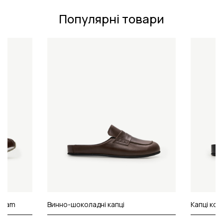
Популярні товари
ibram
Винно-шоколадні капці
Капці ко