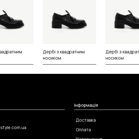
квадратним
Дербі з квадратним
Дербі з квадра
носиком
носиком
Інформація
Доставка
-style.com.ua
Оплата