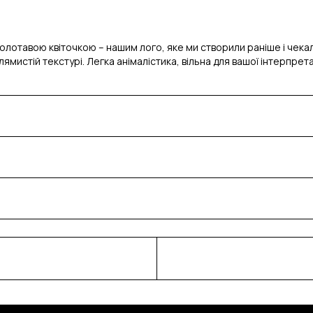
олотавою квіточкою – нашим лого, яке ми створили раніше і чекали
лямистій текстурі. Легка анімалістика, вільна для вашої інтерпрета