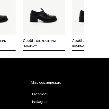
тним
Дербі з квадратним
Дербі з квадратним
носиком
носиком
Ми в соцмережах
Facebook
Instagram