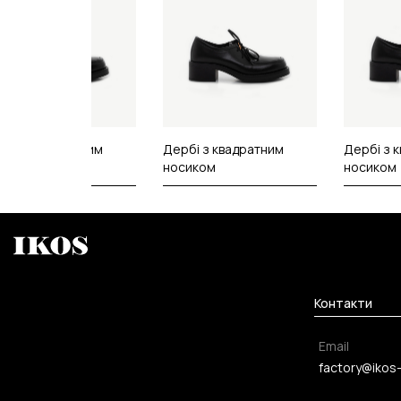
рбі з квадратним
Дербі з квадратним
Дербі з 
сиком
носиком
носиком
Контакти
Email
factory@ikos