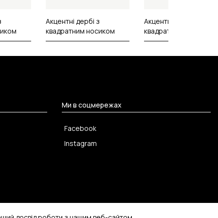
з
Акцентні дербі з
Акцентні дербі з
сиком
квадратним носиком
квадратним носиком
Ми в соцмережах
Facebook
Instagram
ащий досвід роботи з нашим веб-сайтом