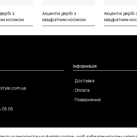
дербі з
Акцентні дербі з
Акцентні дербі 
им носиком
квадратним носиком
квадратним но
Інформація
Доставка
-style.com.ua
Оплата
Повернення
4 05 05
і Українки, 49
теся на використання файлів cookie, щоб забезпечити вам найкр