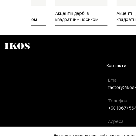
центні дербі з
Акцентні дербі з
Акцентні 
адратним носиком
квадратним носиком
квадратн
Контакти
Email
factory@ikos
Телефон
+38 (067) 56
Адреса
м. Луцьк, Лес
Використовуючи наш сайт, ви погоджує