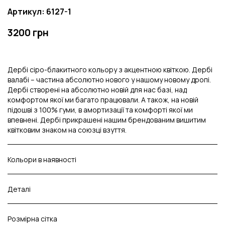
Артикул: 6127-1
3200 грн
Дербі сіро-блакитного кольору з акцентною квіткою. Дербі
валабі – частина абсолютно нового у нашому новому дропі.
Дербі створені на абсолютно новій для нас базі, над
комфортом якої ми багато працювали. А також, на новій
підошві з 100% гуми, в амортизації та комфорті якої ми
впевнені. Дербі прикрашені нашим брендованим вишитим
квітковим знаком на союзці взуття.
Кольори в наявності
Деталі
Розмірна сітка