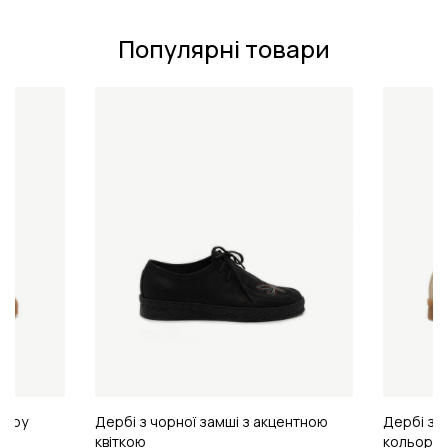
Популярні товари
ьору
Дербі з чорної замші з акцентною
Дербі з т
квіткою
кольору 