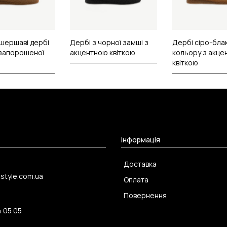
 шершаві дербі
Дербі з чорної замші з
Дербі сіро-бла
запорошеної
акцентною квіткою
кольору з акце
квіткою
Інформація
Доставка
-style.com.ua
Оплата
Повернення
4 05 05