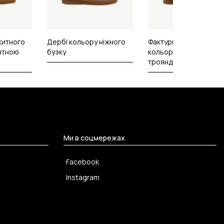
китного
Дербі кольору ніжного
Фактурні шершаві дер
нтною
бузку
кольору запорошеної
троянди
Ми в соцмережах
Facebook
Instagram