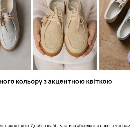
чного кольору з акцентною квіткою
ентною квіткою. Дербі валабі – частина абсолютно нового у новом