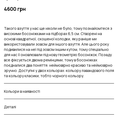
4600 грн
Такого взуття у нас ще ніколи не було, тому познайомтеся з
високими босоніжками на підборах 6,5 см. Створені на
основі квадратної, скошеної колодки, яку раніше ми
використовували зовсім для іншого взуття. Але цього року
подивилися на неї під зовсім іншим кутом, тому спеціально
для нас її оновлювали під нову геометрію босоніжок. Позаду
все фіксується двома ремінцями, тому в босоніжках
поєдналися два поняття: неймовірно красиво та неймовірно
зручно. Доступні у двох кольорах: кольору лавандового поля
та кольору класики, тобто чорного кольору.
Кольори в наявності
Деталі