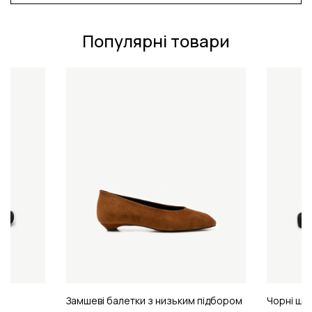
Популярні товари
Замшеві балетки з низьким підбором
Чорні шл