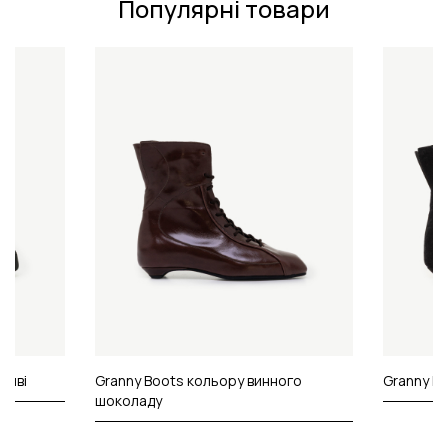
Популярні товари
ошві
Granny Boots кольору винного
Granny Bo
шоколаду