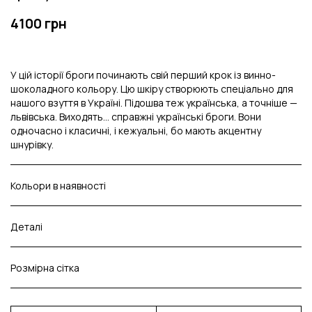
4100 грн
У цій історії броги починають свій перший крок із винно-
шоколадного кольору. Цю шкіру створюють спеціально для
нашого взуття в Україні. Підошва теж українська, а точніше —
львівська. Виходять… справжні українські броги. Вони
одночасно і класичні, і кежуальні, бо мають акцентну
шнурівку.
Кольори в наявності
Деталі
Розмірна сітка