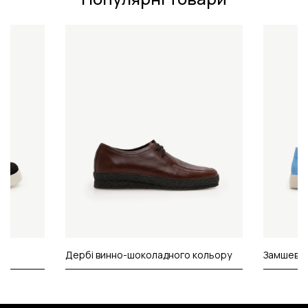
Дербі винно-шоколадного кольору
Замшеві л