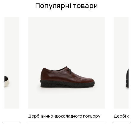
Популярні товари
Дербі винно-шоколадного кольору
Дербі ко