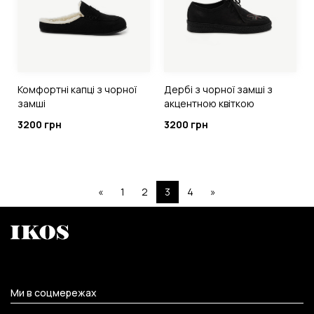
Комфортні капці з чорної
Дербі з чорної замші з
замші
акцентною квіткою
3200 грн
3200 грн
«
1
2
3
4
»
Ми в соцмережах