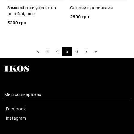
Замшеві кеди унісекс на
Сліпони з резинками
легкій підошві
2900 грн
3200 грн
«
3
4
5
6
7
»
Ми в соцмережах
Facebook
Instagram