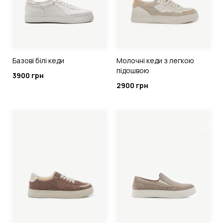
Базові білі кеди
Молочні кеди з легкою
підошвою
3900 грн
2900 грн