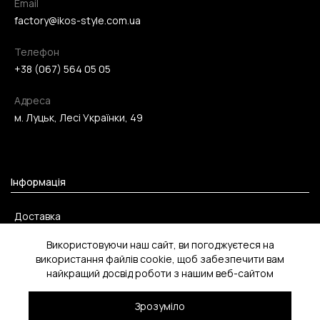
Email
factory@ikos-style.com.ua
Телефон
+38 (067) 564 05 05
Адреса
м. Луцьк, Лесі Українки, 49
Інформація
Доставка
Оплата
Використовуючи наш сайт, ви погоджуєтеся на
використання файлів cookie, щоб забезпечити вам
Повернення
найкращий досвід роботи з нашим веб-сайтом
Зрозуміло
2026 ©