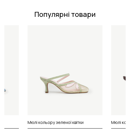
Популярні товари
у
Мюлі кольору зеленої квітки
Мюлі кол