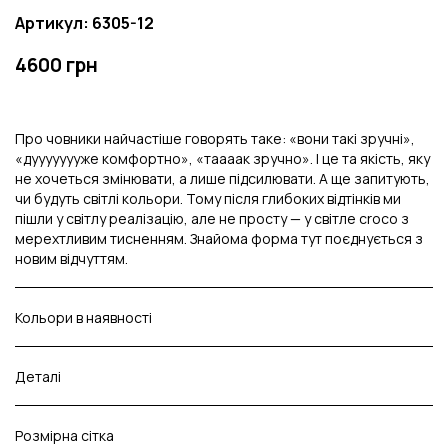
Артикул: 6305-12
4600 грн
Про човники найчастіше говорять таке: «вони такі зручні»,
«дуууууууже комфортно», «таааак зручно». І це та якість, яку
не хочеться змінювати, а лише підсилювати. А ще запитують,
чи будуть світлі кольори. Тому після глибоких відтінків ми
пішли у світлу реалізацію, але не просту — у світле croco з
мерехтливим тисненням. Знайома форма тут поєднується з
новим відчуттям.
Кольори в наявності
Деталі
Розмірна сітка