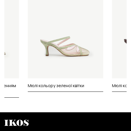
исненням
Мюлі кольору зеленої квітки
Мюлі кол