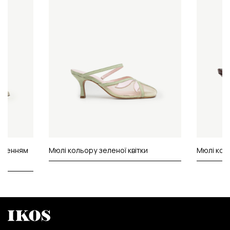
исненням
Мюлі кольору зеленої квітки
Мюлі кол